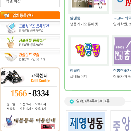
1억원 이상
알냉동
파고다 외
냉동기기오픈마켓
영어학원, 
정글짐
장흥참숯가
실내놀이터
참숯가마 