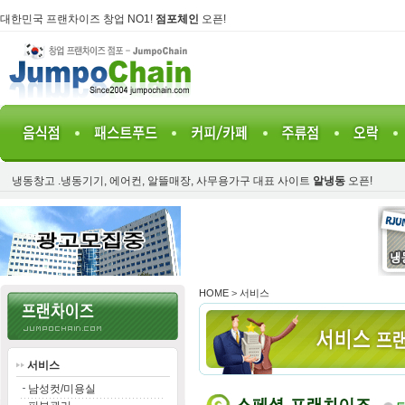
대한민국 프랜차이즈 창업 NO1!
점포체인
오픈!
냉동창고 .냉동기기, 에어컨, 알뜰매장, 사무용가구 대표 사이트
알냉동
오픈!
HOME
>
서비스
서비스
남성컷/미용실