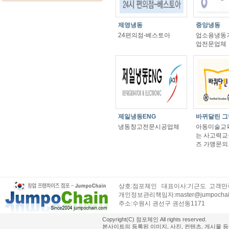
제영냉동
중앙냉동
24편의점-베스토아
업소용냉동
업전문업체
제일냉동ENG
바뀌달린 
냉동창고전문시공업체
아동미술교육
는 사고력교
즈 가맹문의
상호:점포체인 대표이사:기근도 고객만족센
개인정보관리책임자:master@jumpochai
주소:수원시 권선구 권선동1171
Copyright(C) 점포체인 All rights reserved.
본사이트의 등록된 이미지, 사진, 컨텐츠, 게시물 