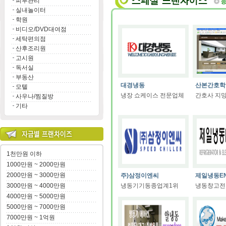
피부관리
실내놀이터
학원
비디오/DVD대여점
세탁편의점
산후조리원
고시원
독서실
부동산
대경냉동
산본간호학
모텔
냉장 쇼케이스 전문업체
간호사 지
사우나/찜질방
기타
1천만원 이하
1000만원 ~ 2000만원
2000만원 ~ 3000만원
주)삼정이엔씨
제일냉동E
3000만원 ~ 4000만원
냉동기기동종업계1위
냉동창고전
4000만원 ~ 5000만원
5000만원 ~ 7000만원
7000만원 ~ 1억원