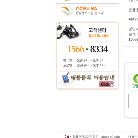
서상에
은행융
■분
분양계
을 한
10%
상호:점