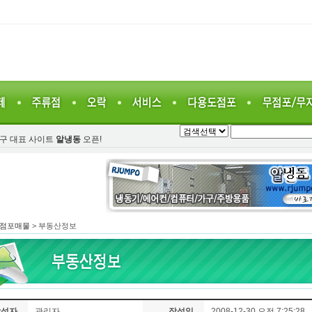
가구 대표 사이트
알냉동
오픈!
점포매물
> 부동산정보
작성자
관리자
작성일
2008-12-30 오전 7:25:28