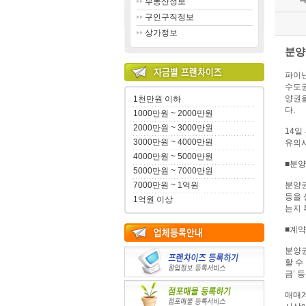
부동산정보
구인구직정보
상가정보
분양
파이
수도
양권을
1천만원 이하
다.
1000만원 ~ 2000만원
2000만원 ~ 3000만원
14일
3000만원 ~ 4000만원
유의
4000만원 ~ 5000만원
■분양
5000만원 ~ 7000만원
7000만원 ~ 1억원
분양권
등을 
1억원 이상
는지 
■계약
분양권
할 수
금’ 
매매계