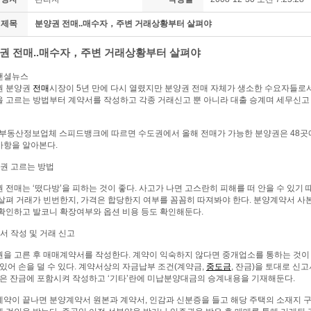
제목
분양권 전매..매수자，주변 거래상황부터 살펴야
권 전매..매수자，주변 거래상황부터 살펴야
낸셜뉴스
권 분양권
전매
시장이 5년 만에 다시 열렸지만 분양권 전매 자체가 생소한 수요자들로
 고르는 방법부터 계약서를 작성하고 각종 거래신고 뿐 아니라 대출 승계며 세무신고 
 부동산정보업체 스피드뱅크에 따르면 수도권에서 올해 전매가 가능한 분양권은 48곳에
사항을 알아본다.
권 고르는 방법
 전매는 ‘떴다방’을 피하는 것이 좋다. 사고가 나면 고스란히 피해를 떠 안을 수 있기
살펴 거래가 빈번한지, 가격은 합당한지 여부를 꼼꼼히 따져봐야 한다. 분양계약서 사
확인하고 발코니 확장여부와 옵션 비용 등도 확인해둔다.
서 작성 및 거래 신고
을 고른 후 매매계약서를 작성한다. 계약이 익숙하지 않다면 중개업소를 통하는 것이
 있어 손을 덜 수 있다. 계약서상의 자금납부 조건(계약금,
중도금
, 잔금)을 토대로 
등은 잔금에 포함시켜 작성하고 ‘기타’란에 미납분양대금의 승계내용을 기재해둔다.
약이 끝나면 분양계약서 원본과 계약서, 인감과 신분증을 들고 해당 주택의 소재지