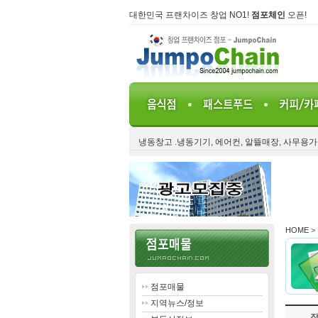
대한민국 프랜차이즈 창업 NO1!
점포체인
오픈!
냉동창고 .냉동기기, 에어컨, 알뜰매장, 사무용
HOME
>
점포매물
지역뉴스/정보