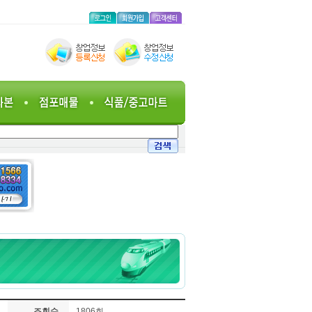
조회수
1806회