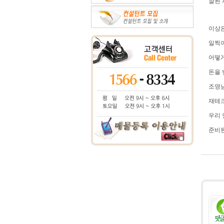
잘된 
이상
일찍이
어떻게
돈을 
조영남
재테크
우리 
준비된