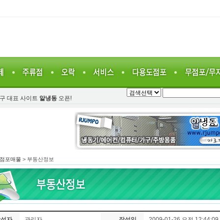
가구 대표 사이트
알냉동
오픈!
점포매물
> 부동산정보
작성자
관리자
작성일
2009-01-26 오전 12:44:09