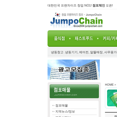
대한민국 프랜차이즈 창업 NO1!
점포체인
오픈!
냉동창고 .냉동기기, 에어컨, 알뜰매장, 사무용
HOME
>
점포매물
지역뉴스/정보