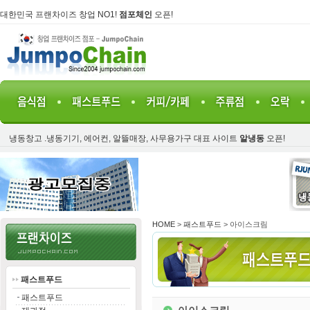
대한민국 프랜차이즈 창업 NO1!
점포체인
오픈!
냉동창고 .냉동기기, 에어컨, 알뜰매장, 사무용가구 대표 사이트
알냉동
오픈!
HOME
>
패스트푸드
> 아이스크림
패스트푸드
패스트푸드